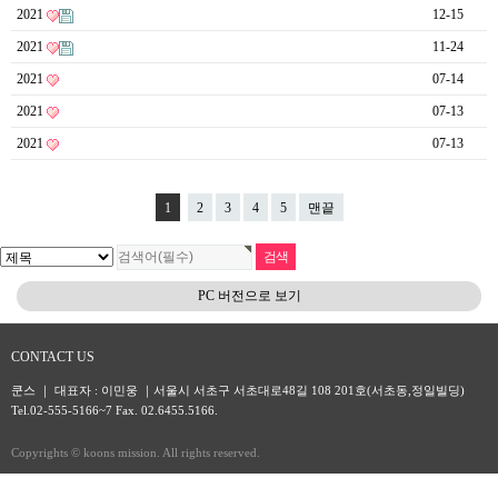
2021
12-15
2021
11-24
2021
07-14
2021
07-13
2021
07-13
1
2
3
4
5
맨끝
PC 버전으로 보기
CONTACT US
쿤스 ｜ 대표자 : 이민웅 ｜서울시 서초구 서초대로48길 108 201호(서초동,정일빌딩)
Tel.02-555-5166~7 Fax. 02.6455.5166.
Copyrights © koons mission. All rights reserved.