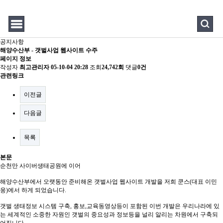
공지사항
해양수산부 - 갯벌사업 웹사이트 수주
페이지 정보
작성자
최고관리자
05-10-04 20:28
조회
24,742회
댓글
0건
관련링크
이전글
다음글
목록
본문
순천만 사이버생태공원에 이어
해양수산부에서 오랫동안 준비해온 갯벌사업 웹사이트 개발을 저희 쿤스(대표 이민
웅)에서 하게 되었습니다.
갯벌 생태정보 시스템 구축, 홍보,교육동영상등이 포함된 이번 개발은 우리나라에 있
는 세계적인 소중한 자원인 갯벌의 중요성과 정보등을 널리 알리는 차원에서 구축되