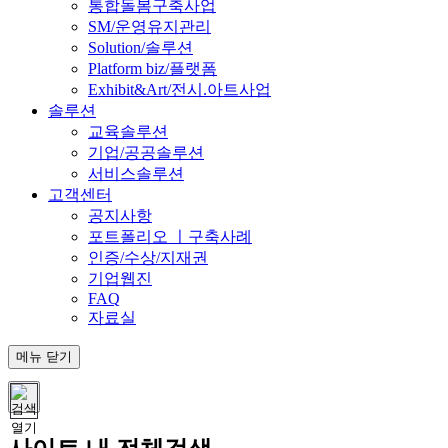
통합돌봄구축사업
SM/운영유지관리
Solution/솔루션
Platform biz/플랫폼
Exhibit&Art/전시.아트사업
솔루션
교육솔루션
기업/공공솔루션
서비스솔루션
고객센터
공지사항
포트폴리오 ㅣ구축사례
인증/수상/지재권
기업웹진
FAQ
자료실
메뉴
닫기
열기