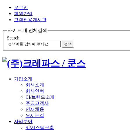
로그인
회원가입
고객전용게시판
사이트 내 전체검색
Search
기업소개
회사소개
회사연혁
CI/브랜드소개
주요고객사
인재채용
오시는길
사업분야
SI/시스템구축