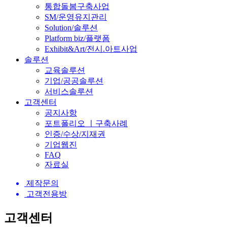
통합돌봄구축사업
SM/운영유지관리
Solution/솔루션
Platform biz/플랫폼
Exhibit&Art/전시.아트사업
솔루션
교육솔루션
기업/공공솔루션
서비스솔루션
고객센터
공지사항
포트폴리오 ㅣ구축사례
인증/수상/지재권
기업웹진
FAQ
자료실
제작문의
고객전용방
고객센터